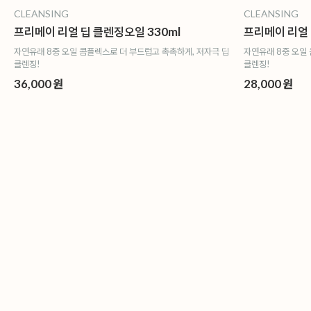
CLEANSING
CLEANSING
프리메이 리얼 딥 클렌징오일 330ml
프리메이 리얼 
자연유래 8중 오일 콤플렉스로 더 부드럽고 촉촉하게, 저자극 딥
자연유래 8중 오일
클렌징!
클렌징!
36,000 원
28,000 원