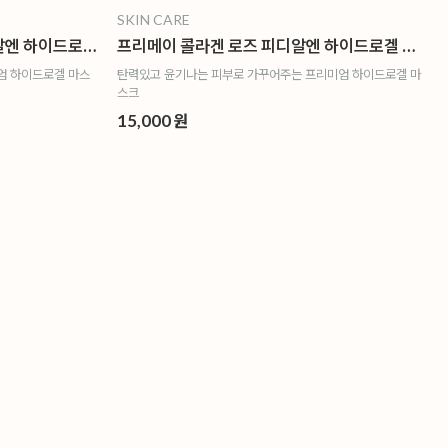
SKIN CARE
프리메이 히알루론산 로즈 피디알엔 하이드로겔 마스크 3매
프리메이 콜라겐 로즈 피디알엔 하이드로겔 마스크 3매
엄 하이드로겔 마스
탄력있고 윤기나는 피부로 가꾸어주는 프리미엄 하이드로겔 마
스크
15,000 원