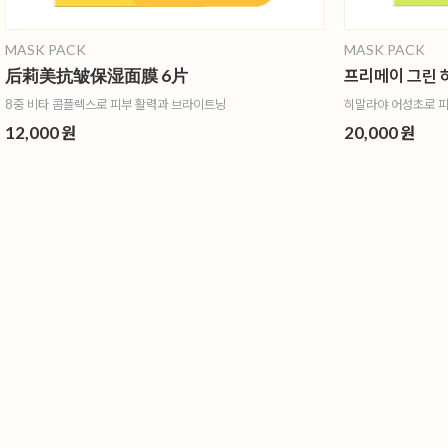
MASK PACK
MASK PACK
后莉美抗皱保湿面膜 6片
프리메이 그린 
8중 비타 콤플렉스로 피부 활력과 브라이트닝
히말라야 어성초로 피
12,000 원
20,000 원