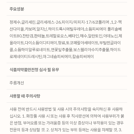
주요성분
정제수,글리세린,글리세레스-26,피이지/피피지-17/6코폴리머 ,1,2-헥
산다이올,카보머,알지닌,하이드록시에틸우레아,소듐피씨에이 폴리솔베
이트80,잔탄검,판테놀,트레할로오스,베타인,해수,알란토인,아데노신,제
올라이트,다이소듐이디티에이,향료,토코페릴아세테이트,부틸렌글라이
콜,소듐하이알루로네이트,연꽃잎추출물,보스웰리아수지추출물,하이드
로제네이티드레시틴,마그네슘피씨에이,칼슘피씨에이
식품의약품안전청 심사 필 유무
주름개선
사용할 때 주의사항
사용 전에 반드시 사용방법 및 사용 시의 주의사항을 숙지하신 후 사용하
십시오. 1. 화장품 사용 시 또는 사용 후 직사광선에 의하여 사용부위가 붉
은 반점, 부어오름 또는 가려움증 등의 이상 증상이나 부작용이 있는 경우
전문의 등과 상담할 것. 2. 상처가 있는 부위 등에는 사용을 자제할 것, 3.