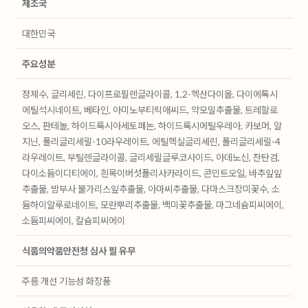
제조국
대한민국
주요성분
정제수, 글리세린, 다이프로필렌글라이콜, 1,2-헥산다이올, 다이에톡시
에틸석시네이트, 베타인, 아미노부티릭애씨드, 약모밀추출물, 트레할로
오스, 판테놀, 하이드록시아세토페논, 하이드록시에틸우레아, 카보머, 알
지닌, 폴리글리세릴-10라우레이트, 에틸헥실글리세린, 폴리글리세릴-4
라우레이트, 부틸렌글라이콜, 글리세릴글루코사이드, 아데노신, 잔탄검,
다이소듐이디티에이, 흰목이버섯폴리사카라이드, 콘민트오일, 바추잎잎
추출물, 밤부사 불가리스잎추출물, 아마씨추출물, 다마스크장미꽃수, 소
듐하이알루로네이트, 모란뿌리추출물, 백미꽃추출물, 마그네슘피씨에이,
소듐피씨에이, 칼슘피씨에이
식품의약품안전청 심사 필 유무
주름 개선 기능성 화장품