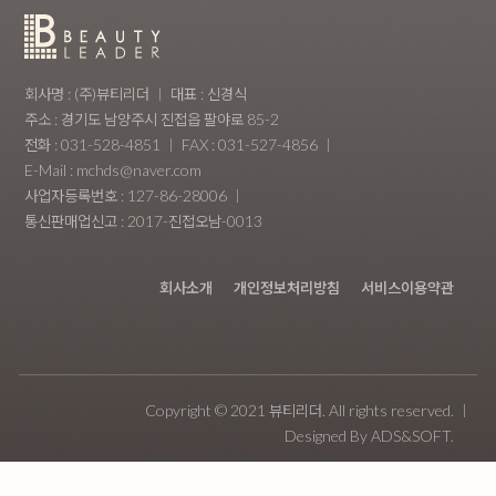
회사명 : (주)뷰티리더
대표 : 신경식
주소 : 경기도 남양주시 진접읍 팔야로 85-2
전화 : 031-528-4851
FAX : 031-527-4856
E-Mail : mchds@naver.com
사업자등록번호 : 127-86-28006
통신판매업신고 : 2017-진접오남-0013
회사소개
개인정보처리방침
서비스이용약관
Copyright © 2021 뷰티리더. All rights reserved.
Designed By
ADS&SOFT
.