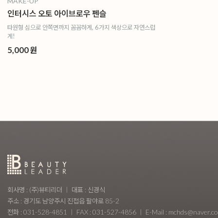
MAKE-UP
인터시스 오토 아이브로우 펜슬
타원형 심으로 안쪽면까지 꼼꼼하게, 6가지 색상으로 자연스럽
게!
5,000 원
회사명 : (주)뷰티리더
대표 : 신경식
주소 : 경기도 남양주시 진접읍 팔야로 85-2
전화 : 031-528-4851
FAX : 031-527-4856
E-Mail : mchds@naver.c