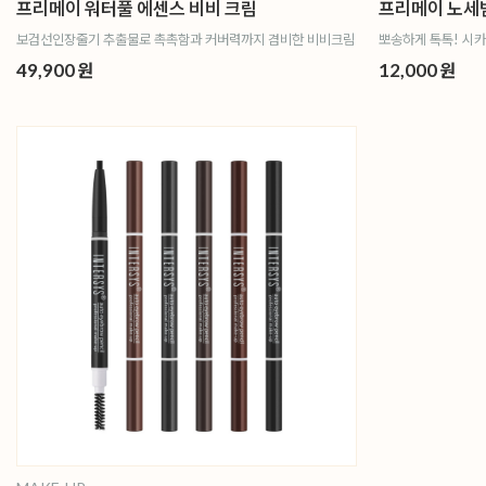
프리메이 워터풀 에센스 비비 크림
프리메이 노세
보검선인장줄기 추출물로 촉촉함과 커버력까지 겸비한 비비크림
뽀송하게 톡톡! 시카
49,900 원
12,000 원