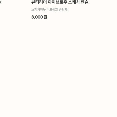
슬
뷰티리더 아이브로우 스케치 펜슬
스케치하듯 부드럽고 손쉽게!
8,000 원